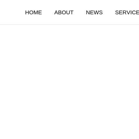
HOME
ABOUT
NEWS
SERVIC
ATION
RETAIL
業
販売流通事業
移行支援
学園内コンビニ運営