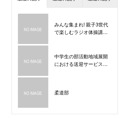
みんな集まれ! 親子3世代
中学生の部活動地域展開
ソフトテニス部活動レポ
で楽しむラジオ体操講習
における送迎サービス運
ート
会の開催
用開始
中学生の部活動地域展開
演劇集団「BUDS
柔道部
における送迎サービス運
VOICE（バッズ・ヴォイ
用開始
ス）」
フリースクールの選び方
吹奏楽【ジュニアウィン
柔道部
３つのポイント
ドオーケストラ】